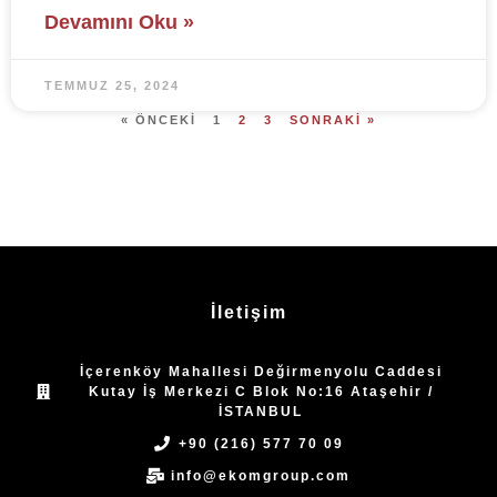
Devamını Oku »
TEMMUZ 25, 2024
« ÖNCEKI
1
2
3
SONRAKI »
İletişim
İçerenköy Mahallesi Değirmenyolu Caddesi
Kutay İş Merkezi C Blok No:16 Ataşehir /
İSTANBUL
+90 (216) 577 70 09
info@ekomgroup.com