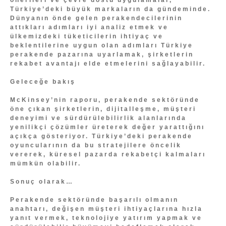
Türkiye’deki büyük markaların da gündeminde.
Dünyanın önde gelen perakendecilerinin
attıkları adımları iyi analiz etmek ve
ülkemizdeki tüketicilerin ihtiyaç ve
beklentilerine uygun olan adımları Türkiye
perakende pazarına uyarlamak, şirketlerin
rekabet avantajı elde etmelerini sağlayabilir.
Geleceğe bakış
McKinsey’nin raporu, perakende sektöründe
öne çıkan şirketlerin, dijitalleşme, müşteri
deneyimi ve sürdürülebilirlik alanlarında
yenilikçi çözümler üreterek değer yarattığını
açıkça gösteriyor. Türkiye’deki perakende
oyuncularının da bu stratejilere öncelik
vererek, küresel pazarda rekabetçi kalmaları
mümkün olabilir.
Sonuç olarak…
Perakende sektöründe başarılı olmanın
anahtarı, değişen müşteri ihtiyaçlarına hızla
yanıt vermek, teknolojiye yatırım yapmak ve