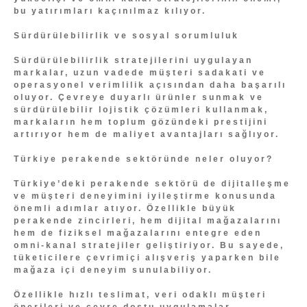
bu yatırımları kaçınılmaz kılıyor.
Sürdürülebilirlik ve sosyal sorumluluk
Sürdürülebilirlik stratejilerini uygulayan
markalar, uzun vadede müşteri sadakati ve
operasyonel verimlilik açısından daha başarılı
oluyor. Çevreye duyarlı ürünler sunmak ve
sürdürülebilir lojistik çözümleri kullanmak,
markaların hem toplum gözündeki prestijini
artırıyor hem de maliyet avantajları sağlıyor.
Türkiye perakende sektöründe neler oluyor?
Türkiye’deki perakende sektörü de dijitalleşme
ve müşteri deneyimini iyileştirme konusunda
önemli adımlar atıyor. Özellikle büyük
perakende zincirleri, hem dijital mağazalarını
hem de fiziksel mağazalarını entegre eden
omni-kanal stratejiler geliştiriyor. Bu sayede,
tüketicilere çevrimiçi alışveriş yaparken bile
mağaza içi deneyim sunulabiliyor.
Özellikle hızlı teslimat, veri odaklı müşteri
önerileri ve çevre dostu uygulamalar,