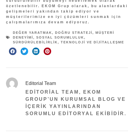
sürdürülebilir büyümeyi hedeflemek olarak
özetlenebilir. EKOM Grup olarak, bu alanlardaki
gelişmeleri yakından takip ediyor ve
müşterilerimize en iyi çözümleri sunmak için
çalışmalarımıza devam ediyoruz.
DEĞER YARATMAK
,
DOĞRU STRATEJI
,
MÜŞTERI
DENEYIMI
,
SOSYAL SORUMLULUK
,
SÜRDÜRÜLEBILIRLIK
,
TEKNOLOJI VE DIJITALLEŞME
Editorial Team
EDITORIAL TEAM, EKOM
GROUP’UN KURUMSAL BLOG VE
IÇERIK YAYINLARINDAN
SORUMLU EDITORYAL EKIBIDIR.