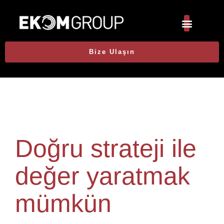
Bize Ulaşın
Doğru strateji ile
değer yaratmak
mümkün