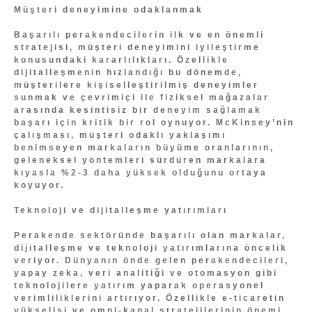
Müşteri deneyimine odaklanmak
Başarılı perakendecilerin ilk ve en önemli
stratejisi, müşteri deneyimini iyileştirme
konusundaki kararlılıkları. Özellikle
dijitalleşmenin hızlandığı bu dönemde,
müşterilere kişiselleştirilmiş deneyimler
sunmak ve çevrimiçi ile fiziksel mağazalar
arasında kesintisiz bir deneyim sağlamak
başarı için kritik bir rol oynuyor. McKinsey’nin
çalışması, müşteri odaklı yaklaşımı
benimseyen markaların büyüme oranlarının,
geleneksel yöntemleri sürdüren markalara
kıyasla %2-3 daha yüksek olduğunu ortaya
koyuyor.
Teknoloji ve dijitalleşme yatırımları
Perakende sektöründe başarılı olan markalar,
dijitalleşme ve teknoloji yatırımlarına öncelik
veriyor. Dünyanın önde gelen perakendecileri,
yapay zeka, veri analitiği ve otomasyon gibi
teknolojilere yatırım yaparak operasyonel
verimliliklerini artırıyor. Özellikle e-ticaretin
yükselişi ve omni-kanal stratejilerinin önemi,