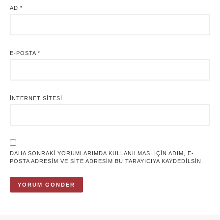
AD
*
E-POSTA
*
İNTERNET SITESI
DAHA SONRAKI YORUMLARIMDA KULLANILMASI IÇIN ADIM, E-
POSTA ADRESIM VE SITE ADRESIM BU TARAYICIYA KAYDEDILSIN.