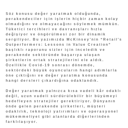
Söz konusu değer yaratmak olduğunda,
perakendeciler için işlerin hiçbir zaman kolay
olmadığını ve olmayacağını söylemek mümkün.
Tüketici tercihleri ve davranışları hızla
değişiyor ve öngörülmesi zor bir dinamik
sergiliyor. Bu yazımızda McKinsey’nin “Retail’s
Outperformers: Lessons in Value Creation”
başlıklı raporunu sizler için inceledik ve
perakende sektöründe başarıya ulaşan
şirketlerin ortak stratejilerini ele aldık.
Özellikle Covid-19 sonrası dönemde,
sektördeki büyük oyuncuların hangi adımlarla
öne çıktığını ve değer yaratma konusunda
hangi dersleri çıkardığına odaklandık.
Değer yaratmak yalnızca kısa vadeli kâr odaklı
değil, uzun vadeli sürdürülebilir bir büyümeyi
hedefleyen stratejiler gerektiriyor. Dünyanın
önde gelen perakende şirketleri, müşteri
odaklılık, teknoloji yatırımları ve operasyonel
mükemmeliyet gibi alanlarda diğerlerinden
farklılaşıyor.