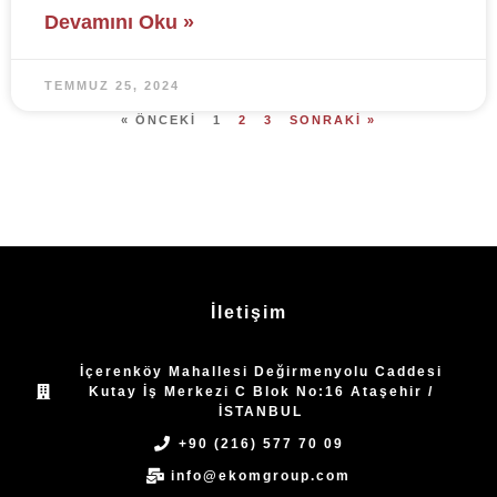
Devamını Oku »
TEMMUZ 25, 2024
« ÖNCEKI
1
2
3
SONRAKI »
İletişim
İçerenköy Mahallesi Değirmenyolu Caddesi
Kutay İş Merkezi C Blok No:16 Ataşehir /
İSTANBUL
+90 (216) 577 70 09
info@ekomgroup.com