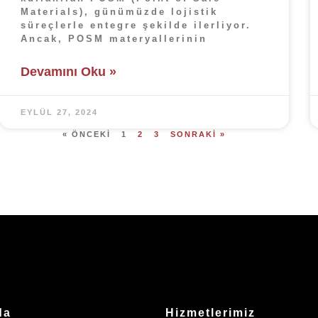
Materials), günümüzde lojistik
süreçlerle entegre şekilde ilerliyor.
Ancak, POSM materyallerinin
Devamını Oku »
EYLÜL 27, 2024
« ÖNCEKI
1
2
3
SONRAKI »
da
Hizmetlerimiz