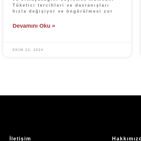
Tüketici tercihleri ve davranışları
hızla değişiyor ve öngörülmesi zor
Devamını Oku »
EKIM 22, 2024
İletişim
Hakkımız