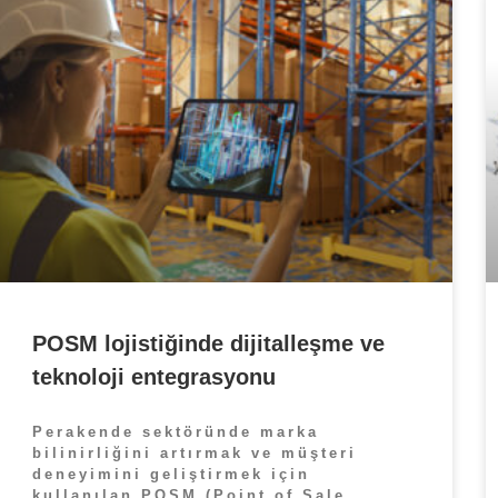
POSM lojistiğinde dijitalleşme ve
teknoloji entegrasyonu
Perakende sektöründe marka
bilinirliğini artırmak ve müşteri
deneyimini geliştirmek için
kullanılan POSM (Point of Sale