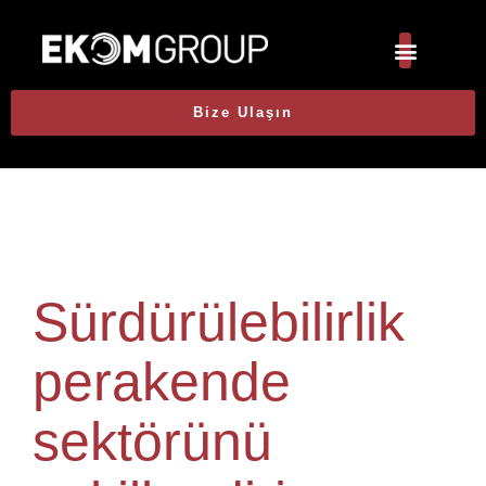
Bize Ulaşın
Sürdürülebilirlik
perakende
sektörünü