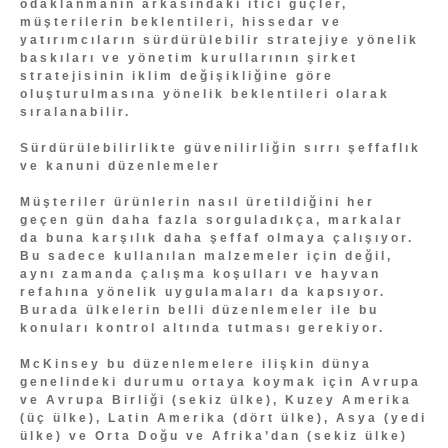
odaklanmanın arkasındaki itici güçler,
müşterilerin beklentileri, hissedar ve
yatırımcıların sürdürülebilir stratejiye yönelik
baskıları ve yönetim kurullarının şirket
stratejisinin iklim değişikliğine göre
oluşturulmasına yönelik beklentileri olarak
sıralanabilir.
Sürdürülebilirlikte güvenilirliğin sırrı şeffaflık
ve kanuni düzenlemeler
Müşteriler ürünlerin nasıl üretildiğini her
geçen gün daha fazla sorguladıkça, markalar
da buna karşılık daha şeffaf olmaya çalışıyor.
Bu sadece kullanılan malzemeler için değil,
aynı zamanda çalışma koşulları ve hayvan
refahına yönelik uygulamaları da kapsıyor.
Burada ülkelerin belli düzenlemeler ile bu
konuları kontrol altında tutması gerekiyor.
McKinsey bu düzenlemelere ilişkin dünya
genelindeki durumu ortaya koymak için Avrupa
ve Avrupa Birliği (sekiz ülke), Kuzey Amerika
(üç ülke), Latin Amerika (dört ülke), Asya (yedi
ülke) ve Orta Doğu ve Afrika’dan (sekiz ülke)