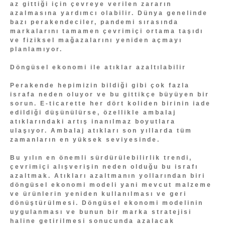
az gittiği için çevreye verilen zararın
azalmasına yardımcı olabilir. Dünya genelinde
bazı perakendeciler, pandemi sırasında
markalarını tamamen çevrimiçi ortama taşıdı
ve fiziksel mağazalarını yeniden açmayı
planlamıyor.
Döngüsel ekonomi ile atıklar azaltılabilir
Perakende hepimizin bildiği gibi çok fazla
israfa neden oluyor ve bu gittikçe büyüyen bir
sorun. E-ticarette her dört koliden birinin iade
edildiği düşünülürse, özellikle ambalaj
atıklarındaki artış inanılmaz boyutlara
ulaşıyor. Ambalaj atıkları son yıllarda tüm
zamanların en yüksek seviyesinde.
Bu yılın en önemli sürdürülebilirlik trendi,
çevrimiçi alışverişin neden olduğu bu israfı
azaltmak. Atıkları azaltmanın yollarından biri
döngüsel ekonomi modeli yani mevcut malzeme
ve ürünlerin yeniden kullanılması ve geri
dönüştürülmesi. Döngüsel ekonomi modelinin
uygulanması ve bunun bir marka stratejisi
haline getirilmesi sonucunda azalacak