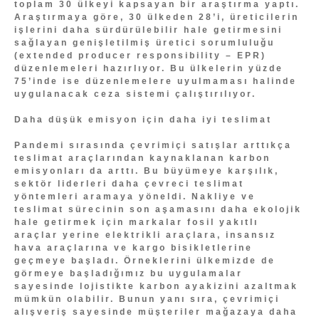
toplam 30 ülkeyi kapsayan bir araştırma yaptı.
Araştırmaya göre, 30 ülkeden 28’i, üreticilerin
işlerini daha sürdürülebilir hale getirmesini
sağlayan genişletilmiş üretici sorumluluğu
(extended producer responsibility – EPR)
düzenlemeleri hazırlıyor. Bu ülkelerin yüzde
75’inde ise düzenlemelere uyulmaması halinde
uygulanacak ceza sistemi çalıştırılıyor.
Daha düşük emisyon için daha iyi teslimat
Pandemi sırasında çevrimiçi satışlar arttıkça
teslimat araçlarından kaynaklanan karbon
emisyonları da arttı. Bu büyümeye karşılık,
sektör liderleri daha çevreci teslimat
yöntemleri aramaya yöneldi. Nakliye ve
teslimat sürecinin son aşamasını daha ekolojik
hale getirmek için markalar fosil yakıtlı
araçlar yerine elektrikli araçlara, insansız
hava araçlarına ve kargo bisikletlerine
geçmeye başladı. Örneklerini ülkemizde de
görmeye başladığımız bu uygulamalar
sayesinde lojistikte karbon ayakizini azaltmak
mümkün olabilir. Bunun yanı sıra, çevrimiçi
alışveriş sayesinde müşteriler mağazaya daha