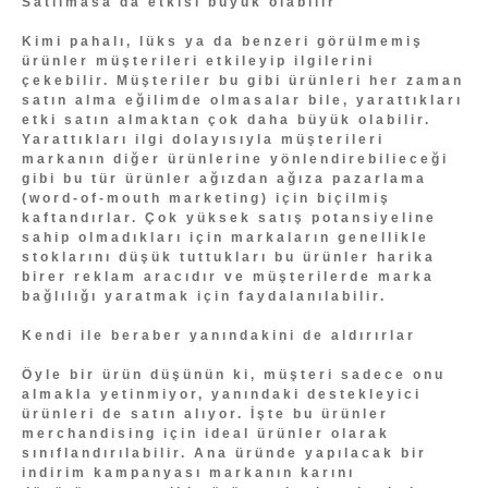
Satılmasa da etkisi büyük olabilir
Kimi pahalı, lüks ya da benzeri görülmemiş
ürünler müşterileri etkileyip ilgilerini
çekebilir. Müşteriler bu gibi ürünleri her zaman
satın alma eğilimde olmasalar bile, yarattıkları
etki satın almaktan çok daha büyük olabilir.
Yarattıkları ilgi dolayısıyla müşterileri
markanın diğer ürünlerine yönlendirebilieceği
gibi bu tür ürünler ağızdan ağıza pazarlama
(word-of-mouth marketing) için biçilmiş
kaftandırlar. Çok yüksek satış potansiyeline
sahip olmadıkları için markaların genellikle
stoklarını düşük tuttukları bu ürünler harika
birer reklam aracıdır ve müşterilerde marka
bağlılığı yaratmak için faydalanılabilir.
Kendi ile beraber yanındakini de aldırırlar
Öyle bir ürün düşünün ki, müşteri sadece onu
almakla yetinmiyor, yanındaki destekleyici
ürünleri de satın alıyor. İşte bu ürünler
merchandising için ideal ürünler olarak
sınıflandırılabilir. Ana üründe yapılacak bir
indirim kampanyası markanın karını