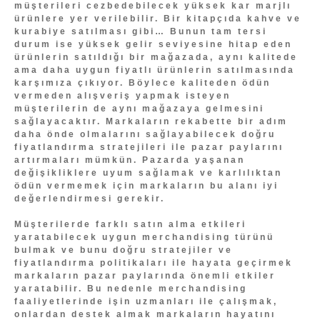
müşterileri cezbedebilecek yüksek kar marjlı
ürünlere yer verilebilir. Bir kitapçıda kahve ve
kurabiye satılması gibi… Bunun tam tersi
durum ise yüksek gelir seviyesine hitap eden
ürünlerin satıldığı bir mağazada, aynı kalitede
ama daha uygun fiyatlı ürünlerin satılmasında
karşımıza çıkıyor. Böylece kaliteden ödün
vermeden alışveriş yapmak isteyen
müşterilerin de aynı mağazaya gelmesini
sağlayacaktır. Markaların rekabette bir adım
daha önde olmalarını sağlayabilecek doğru
fiyatlandırma stratejileri ile pazar paylarını
artırmaları mümkün. Pazarda yaşanan
değişikliklere uyum sağlamak ve karlılıktan
ödün vermemek için markaların bu alanı iyi
değerlendirmesi gerekir.
Müşterilerde farklı satın alma etkileri
yaratabilecek uygun merchandising türünü
bulmak ve bunu doğru stratejiler ve
fiyatlandırma politikaları ile hayata geçirmek
markaların pazar paylarında önemli etkiler
yaratabilir. Bu nedenle merchandising
faaliyetlerinde işin uzmanları ile çalışmak,
onlardan destek almak markaların hayatını