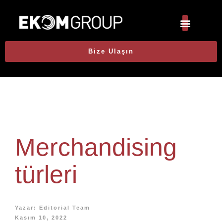
Bize Ulaşın
Merchandising
türleri
Yazar:
Editorial Team
Kasım 10, 2022