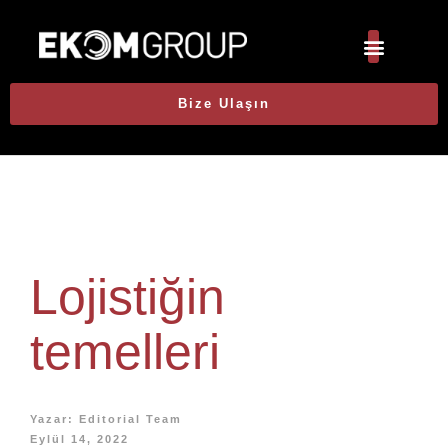
Bize Ulaşın
Lojistiğin
temelleri
Yazar:
Editorial Team
Eylül 14, 2022