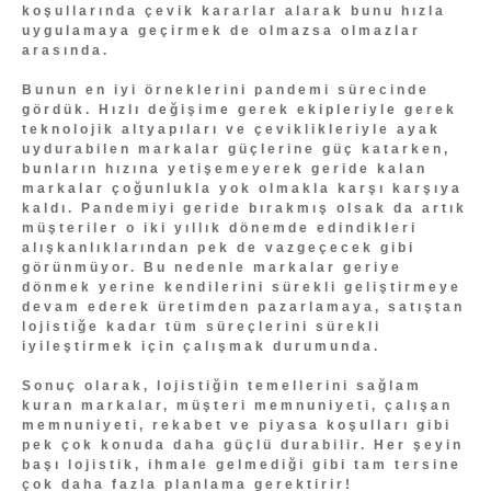
koşullarında çevik kararlar alarak bunu hızla
uygulamaya geçirmek de olmazsa olmazlar
arasında.
Bunun en iyi örneklerini pandemi sürecinde
gördük. Hızlı değişime gerek ekipleriyle gerek
teknolojik altyapıları ve çeviklikleriyle ayak
uydurabilen markalar güçlerine güç katarken,
bunların hızına yetişemeyerek geride kalan
markalar çoğunlukla yok olmakla karşı karşıya
kaldı. Pandemiyi geride bırakmış olsak da artık
müşteriler o iki yıllık dönemde edindikleri
alışkanlıklarından pek de vazgeçecek gibi
görünmüyor. Bu nedenle markalar geriye
dönmek yerine kendilerini sürekli geliştirmeye
devam ederek üretimden pazarlamaya, satıştan
lojistiğe kadar tüm süreçlerini sürekli
iyileştirmek için çalışmak durumunda.
Sonuç olarak, lojistiğin temellerini sağlam
kuran markalar, müşteri memnuniyeti, çalışan
memnuniyeti, rekabet ve piyasa koşulları gibi
pek çok konuda daha güçlü durabilir. Her şeyin
başı lojistik, ihmale gelmediği gibi tam tersine
çok daha fazla planlama gerektirir!