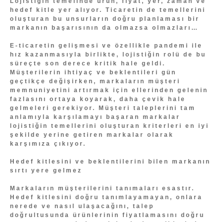
Lojistiğin temelinde ürün, fiyat, yer, zaman ve
hedef kitle yer alıyor. Ticaretin de temellerini
oluşturan bu unsurların doğru planlaması bir
markanın başarısının da olmazsa olmazları…
E-ticaretin gelişmesi ve özellikle pandemi ile
hız kazanmasıyla birlikte, lojistiğin rolü de bu
süreçte son derece kritik hale geldi.
Müşterilerin ihtiyaç ve beklentileri gün
geçtikçe değişirken, markaların müşteri
memnuniyetini artırmak için ellerinden gelenin
fazlasını ortaya koyarak, daha çevik hale
gelmeleri gerekiyor. Müşteri taleplerini tam
anlamıyla karşılamayı başaran markalar
lojistiğin temellerini oluşturan kriterleri en iyi
şekilde yerine getiren markalar olarak
karşımıza çıkıyor.
Hedef kitlesini ve beklentilerini bilen markanın
sırtı yere gelmez
Markaların müşterilerini tanımaları esastır.
Hedef kitlesini doğru tanımlayamayan, onlara
nerede ve nasıl ulaşacağını, talep
doğrultusunda ürünlerinin fiyatlamasını doğru