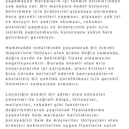
yapamayan markaların işi tahmin ettiklerinden
çok daha zor. Bir markanın hedef kitlesini
belirlemek için ürünlerini piyasaya sürmeden
önce gerekli testleri yapması, piyasayı çok iyi
ve detaylı bir şekilde okuması, rekabet
analizini yapması ve ürünlerinin yanı sıra
lojistik yapılanmasını kusursuza yakın hale
getirmesi gerekiyor.
Hammadde tedarikinde yaşanacak bir sıkıntı
müşterinin ihtiyacı olan ürüne doğru zamanda,
doğru yerde ve beklediği fiyata ulaşmasını
engelleyecektir. Burada önemli olan kriz
senaryolarına iyi çalışmak, olası krizleri en
kısa sürede bertaraf ederek operasyonların
kesintisiz bir şekilde yürütülmesi için gerekli
önlemleri zamanında almaktır.
Lojistiğin önemli bir adımı olan envanter
yönetimi ile coğrafi bölge, ihtiyaçlar,
maliyetler, rekabet gibi faktörleri
değerlendirerek yapılacak fiyatlandırma
sayesinde hem markalar karlılıklarını
koruyabilir hem de müşteriler ihtiyaçları olan
ürünleri beklentilerine uygun fiyatlarla satın