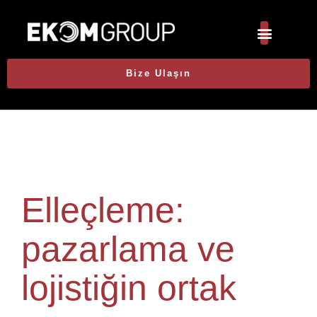
Bize Ulaşın
Elleçleme:
pazarlama ve
lojistiğin ortak