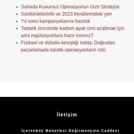
Sahada Kusursuz Operasyonun Gizli Stratejisi
Sürdürülebilirlik ve 2023 trendlerindeki yeri
Yıl sonu kampanyalarına hazırlık
Tedarik zincirinde karbon ayak izini azaltmak için
yeni regülasyonlara hazır mısınız?
Fiziksel ve dijitalin kesiştiği nokta: Doğrudan
pazarlamada lojistik operasyonların rolü
İletişim
İçerenköy Mahallesi Değirmenyolu Caddesi