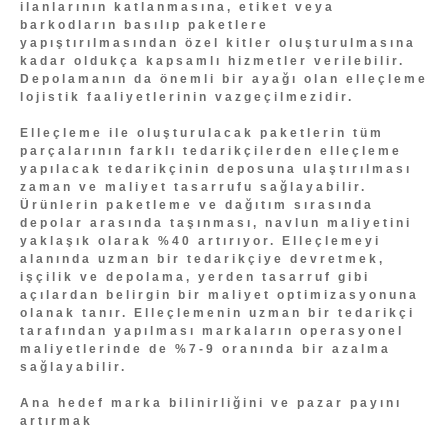
ilanlarının katlanmasına, etiket veya
barkodların basılıp paketlere
yapıştırılmasından özel kitler oluşturulmasına
kadar oldukça kapsamlı hizmetler verilebilir.
Depolamanın da önemli bir ayağı olan elleçleme
lojistik faaliyetlerinin vazgeçilmezidir.
Elleçleme ile oluşturulacak paketlerin tüm
parçalarının farklı tedarikçilerden elleçleme
yapılacak tedarikçinin deposuna ulaştırılması
zaman ve maliyet tasarrufu sağlayabilir.
Ürünlerin paketleme ve dağıtım sırasında
depolar arasında taşınması, navlun maliyetini
yaklaşık olarak %40 artırıyor. Elleçlemeyi
alanında uzman bir tedarikçiye devretmek,
işçilik ve depolama, yerden tasarruf gibi
açılardan belirgin bir maliyet optimizasyonuna
olanak tanır. Elleçlemenin uzman bir tedarikçi
tarafından yapılması markaların operasyonel
maliyetlerinde de %7-9 oranında bir azalma
sağlayabilir.
Ana hedef marka bilinirliğini ve pazar payını
artırmak