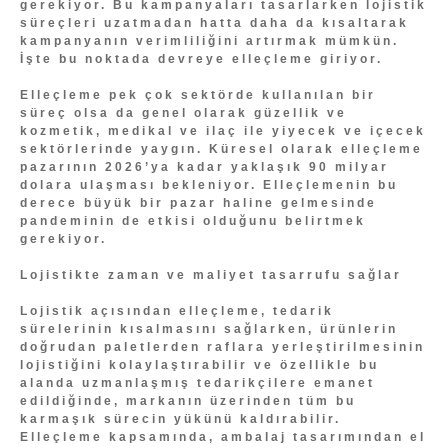
gerekiyor. Bu kampanyaları tasarlarken lojistik
süreçleri uzatmadan hatta daha da kısaltarak
kampanyanın verimliliğini artırmak mümkün.
İşte bu noktada devreye elleçleme giriyor.
Elleçleme pek çok sektörde kullanılan bir
süreç olsa da genel olarak güzellik ve
kozmetik, medikal ve ilaç ile yiyecek ve içecek
sektörlerinde yaygın. Küresel olarak elleçleme
pazarının 2026’ya kadar yaklaşık 90 milyar
dolara ulaşması bekleniyor. Elleçlemenin bu
derece büyük bir pazar haline gelmesinde
pandeminin de etkisi olduğunu belirtmek
gerekiyor.
Lojistikte zaman ve maliyet tasarrufu sağlar
Lojistik açısından elleçleme, tedarik
sürelerinin kısalmasını sağlarken, ürünlerin
doğrudan paletlerden raflara yerleştirilmesinin
lojistiğini kolaylaştırabilir ve özellikle bu
alanda uzmanlaşmış tedarikçilere emanet
edildiğinde, markanın üzerinden tüm bu
karmaşık sürecin yükünü kaldırabilir.
Elleçleme kapsamında, ambalaj tasarımından el